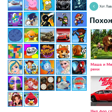
Хот Лав
Похо
Маша и Ме
реки
Нид фор с