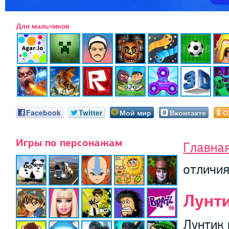
Для мальчиков
Facebook
Twitter
Мой мир
Вконтакте
О
Игры по персонажам
Главна
отличи
Лунти
Лунтик 