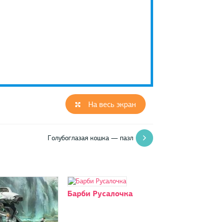
На весь экран
Голубоглазая кошка — пазл
Барби Русалочка