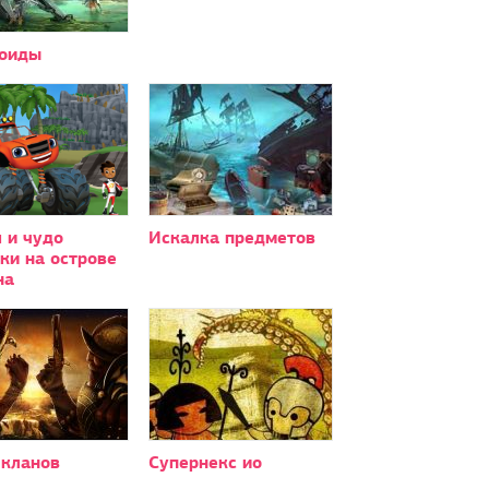
оиды
 и чудо
Искалка предметов
ки на острове
на
 кланов
Супернекс ио