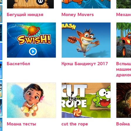
Бегущий ниндзя
Money Movers
Механ
Баскетбол
Крэш Бандикут 2017
Вспыш
машин
драко
Моана тесты
cut the rope
Война