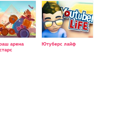
краш арена
Ютуберс лайф
старс