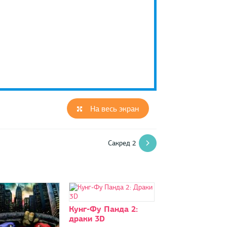
На весь экран
Сакред 2
Кунг-Фу Панда 2:
драки 3D