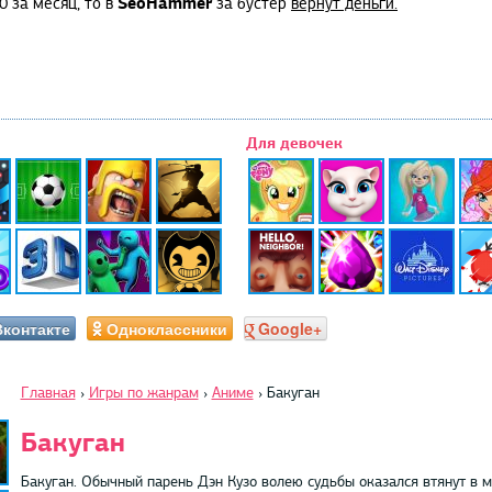
SeoHammer
0 за месяц, то в
за бустер
вернут деньги.
Для девочек
Вконтакте
Одноклассники
Google+
Главная
›
Игры по жанрам
›
Аниме
›
Бакуган
Бакуган
Бакуган. Обычный парень Дэн Кузо волею судьбы оказался втянут в 