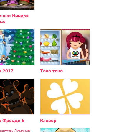
ашки Ниндзя
ице
а 2017
Токо токо
 Фредди 6
Клевер