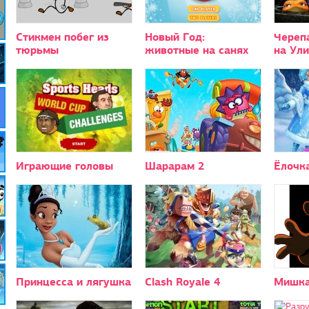
Стикмен побег из
Новый Год:
Череп
тюрьмы
животные на санях
на Ул
Играющие головы
Шарарам 2
Ёлочк
Принцесса и лягушка
Clash Royale 4
Мишка