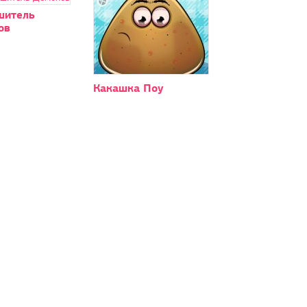
шитель
ов
Какашка Поу