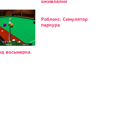
оживлялки
Роблокс: Симулятор
паркура
рд восьмерка