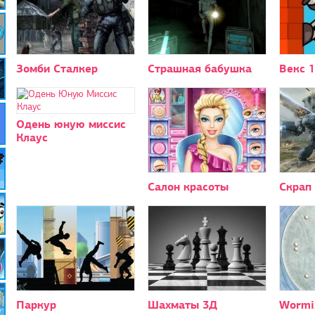
Зомби Сталкер
Страшная бабушка
Векс 1
Одень юную миссис
Клаус
Салон красоты
Скрап
Паркур
Шахматы 3Д
Wormix