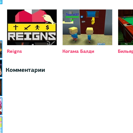
Reigns
Когама Балди
Билья
Комментарии