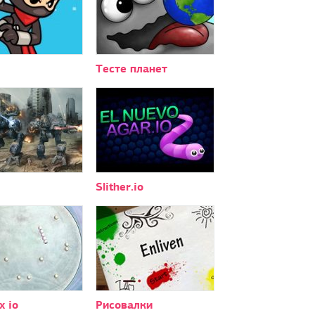
Тесте планет
Slither.io
 io
Рисовалки