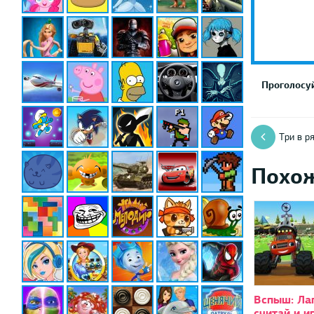
Проголосуй
Три в р
Похо
Вспыш: Ла
считай и и