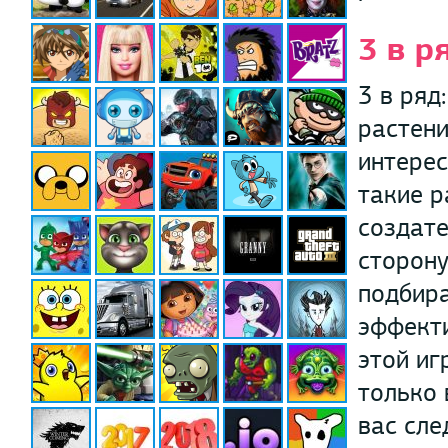
3 в р
3 в ряд
растени
интерес
такие р
создате
сторону
подбира
эффекти
этой иг
только 
вас сле