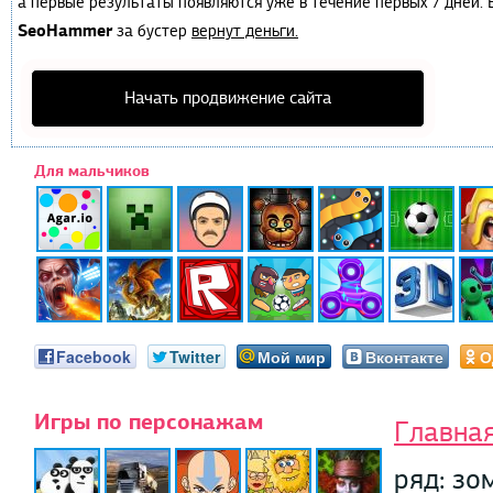
а первые результаты появляются уже в течение первых 7 дней. Е
SeoHammer
за бустер
вернут деньги.
Начать продвижение сайта
Для мальчиков
Facebook
Twitter
Мой мир
Вконтакте
О
Игры по персонажам
Главна
ряд: зо