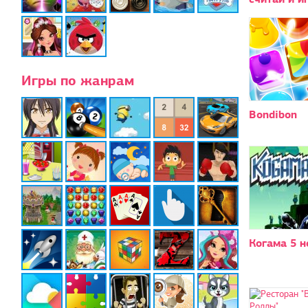
Игры по жанрам
Bondibon
Когама 5 н