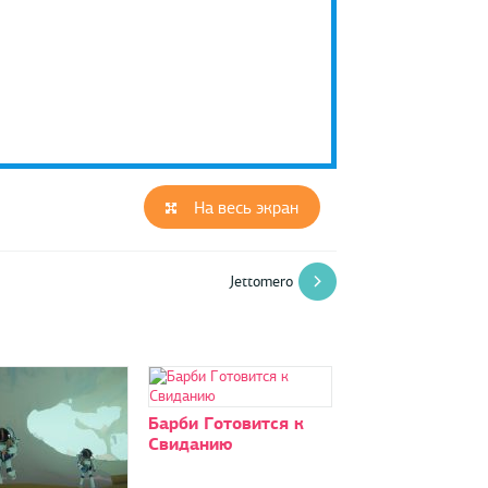
На весь экран
Jettomero
Барби Готовится к
Свиданию