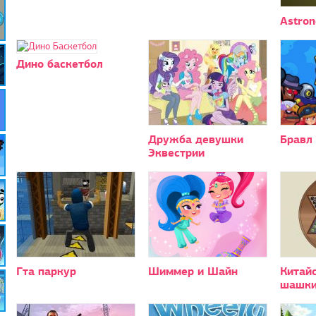
Astron
Дино баскетбол
Дружба девушки
Бравл
Эквестрии
Гта паркур
Шиммер и Шайн
Китайс
шашк