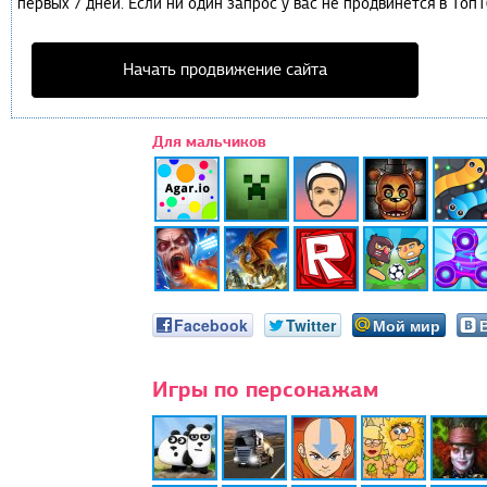
первых 7 дней. Если ни один запрос у вас не продвинется в Топ1
Начать продвижение сайта
Для мальчиков
Facebook
Twitter
Мой мир
Игры по персонажам