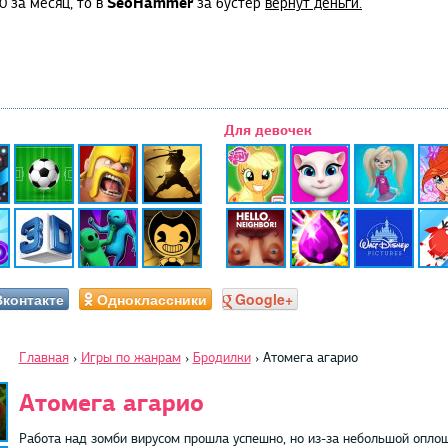
SeoHammer
0 за месяц, то в
за бустер
вернут деньги.
Для девочек
Вконтакте
Одноклассники
Google+
Главная
›
Игры по жанрам
›
Бродилки
›
Атомега агарио
Атомега агарио
Работа над зомби вирусом прошла успешно, но из-за небольшой оплош