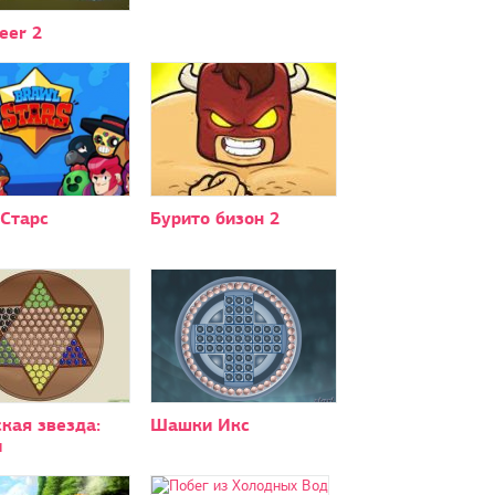
eer 2
 Старс
Бурито бизон 2
кая звезда:
Шашки Икс
и