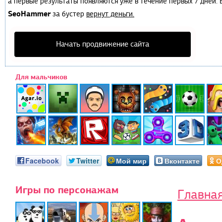
а первые результаты появляются уже в течение первых 7 дней. Е
SeoHammer
за бустер
вернут деньги.
Начать продвижение сайта
Для мальчиков
Facebook
Twitter
Мой мир
Вконтакте
О
Игры по персонажам
Главна