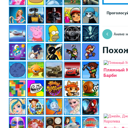
Проголосуй
Аниме м
Похо
Пляжный 
Барби