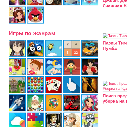
Джейн, Дж
Снежная К
Игры по жанрам
Пазлы Тим
Пумба
Поиск пре
уборка на 