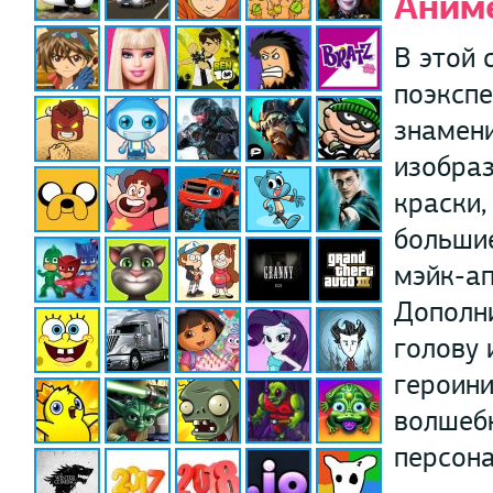
Аним
В этой 
поэкспе
знамени
изобраз
краски,
большие
мэйк-ап
Дополни
голову 
героини
волшебн
персон