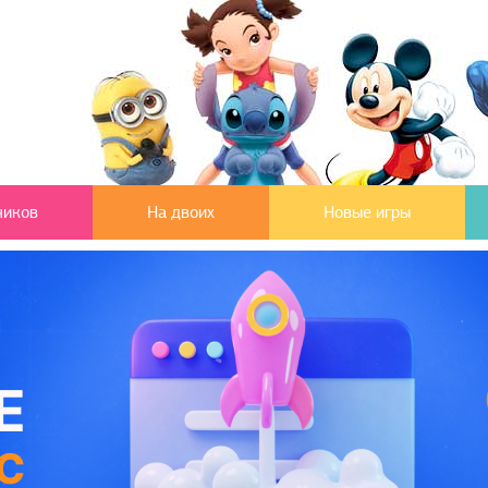
чиков
На двоих
Новые игры