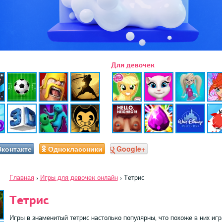
Для девочек
Вконтакте
Одноклассники
Google+
Главная
›
Игры для девочек онлайн
›
Тетрис
Тетрис
Игры в знаменитый тетрис настолько популярны, что похоже в них иг