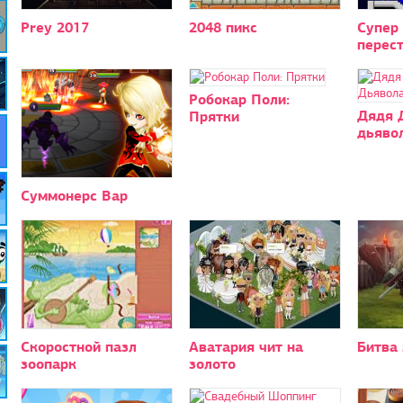
Prey 2017
2048 пикс
Супер
перес
Робокар Поли:
Дядя Д
Прятки
дьяво
Суммонерс Вар
Скоростной пазл
Аватария чит на
Битва 
зоопарк
золото