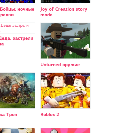
 Бойцы: ночные
Joy of Creation story
трелки
mode
еда: застрели
ла
Unturned оружие
за Трон
Roblox 2