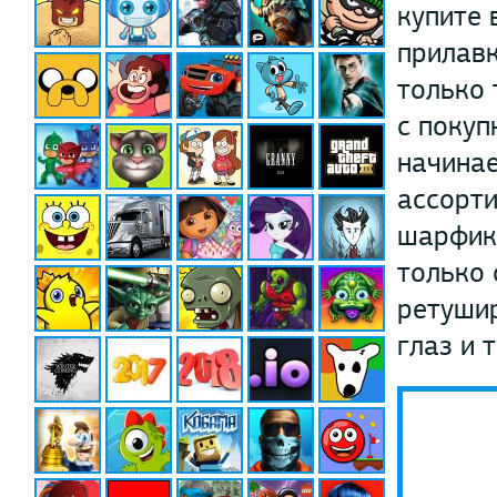
купите 
прилавк
только 
с покуп
начина
ассорти
шарфико
только 
ретушир
глаз и т