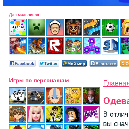
Для мальчиков
Facebook
Twitter
Мой мир
Вконтакте
О
Игры по персонажам
Главна
Одев
В отлич
вы снач