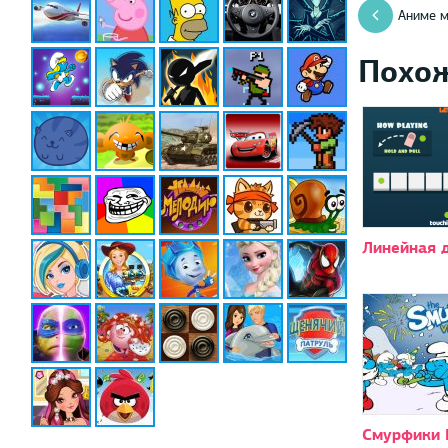
Аниме 
Похо
Линейная 
Смурфики 