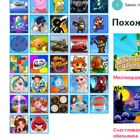
Замок п
Похо
Миллиард
Счастлива
обезьянка