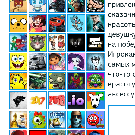
привлек
сказочн
красот
девушку
на побе
Игрокам
самых м
что-то 
красоту
аксессу