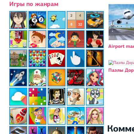
Игры по жанрам
Airport ma
Пазлы Дор
Комм