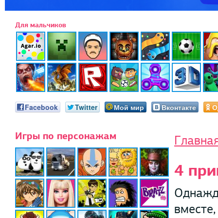
Для мальчиков
Facebook
Twitter
Мой мир
Вконтакте
О
Игры по персонажам
Главна
4 пр
Однажд
вместе,