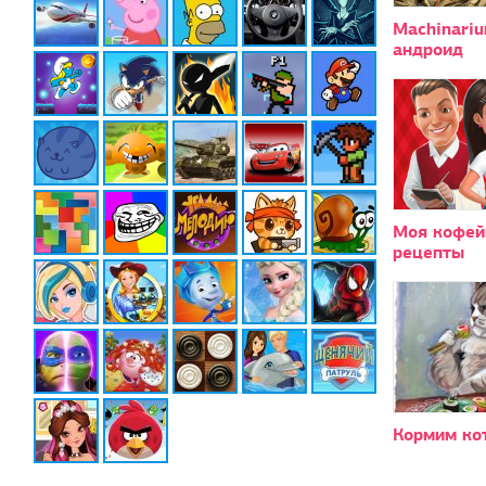
Machinari
андроид
Моя кофей
рецепты
Кормим ко