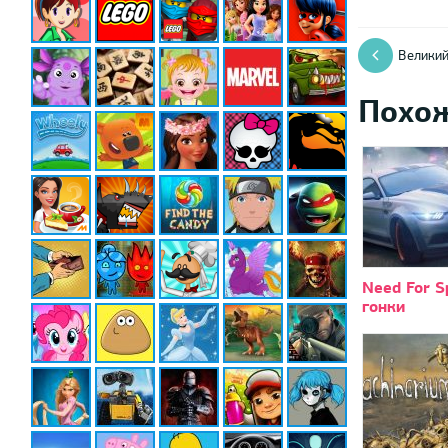
Великий
Похо
Need For S
гонки