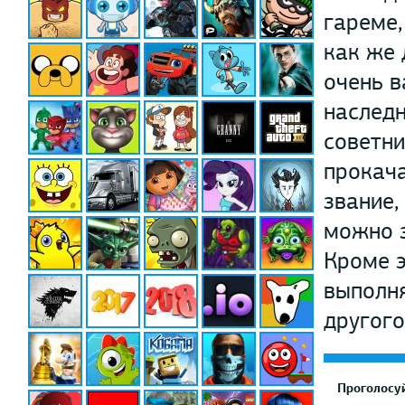
гареме,
как же 
очень в
наследн
советни
прокача
звание,
можно з
Кроме э
выполня
другого
Проголосуй