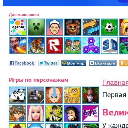
Для мальчиков
Facebook
Twitter
Мой мир
Вконтакте
О
Игры по персонажам
Главна
Первая
Вели
У кажд