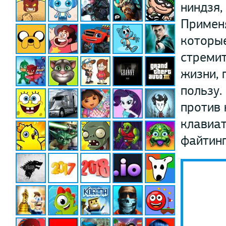
ниндзя,
Примен
которые
стремит
жизни, 
пользу.
против 
клавиат
файтинг