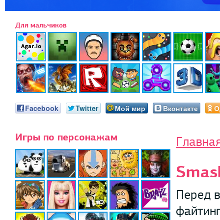
Для мальчиков
Facebook
Twitter
Мой мир
Вконтакте
О
Игры по персонажам
Главна
Smas
Перед в
файтинг