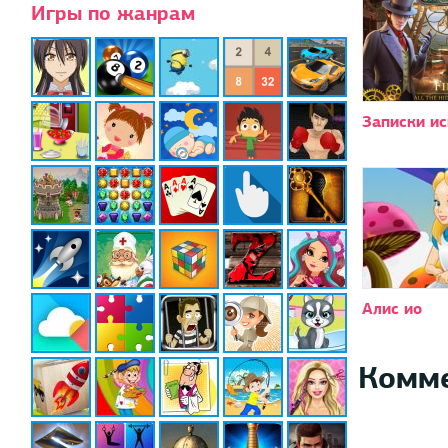
Игры по жанрам
Записки и
Алис ио
Комм