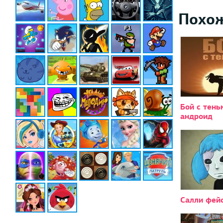
Похо
Бой с тень
андроид
Салли фей