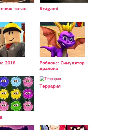
тенью титан
Aragami
кс 2018
Роблокс: Симулятор
дракона
Террария
д