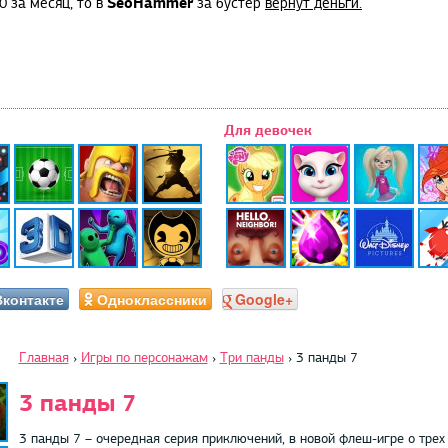
SeoHammer
0 за месяц, то в
за бустер
вернут деньги.
Для девочек
Вконтакте
Одноклассники
Google+
Главная
›
Игры по персонажам
›
Три панды
›
3 панды 7
3 панды 7
3 панды 7 – очередная серия приключений, в новой флеш-игре о трех