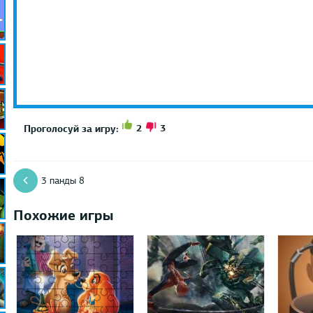
2
3
Проголосуй за игру:
3 панды 8
Похожие игры