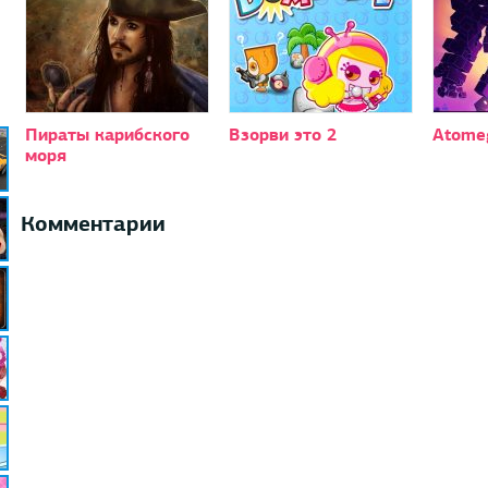
Пираты карибского
Взорви это 2
Atome
моря
Комментарии