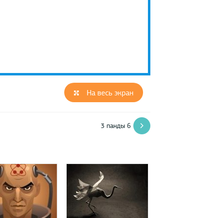
На весь экран
3 панды 6