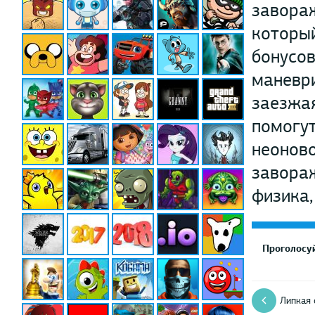
завораж
который
бонусов
маневр
заезжая
помогут
неоново
завораж
физика,
Проголосуй
Липкая 