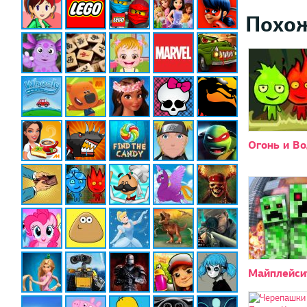
Похо
Огонь и Во
Майплейси