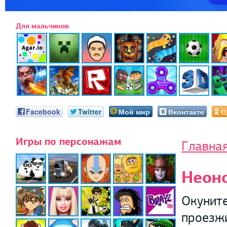
Для мальчиков
Facebook
Twitter
Мой мир
Вконтакте
О
Игры по персонажам
Главна
Неон
Окуните
проезжи