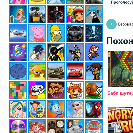
Проголосуй
Взорви 
Похо
Бабл шуте