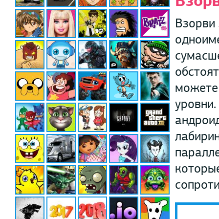
Взорв
Взорви 
одноиме
сумасше
обстоят
можете 
уровни.
андроид
лабирин
паралле
которые
сопроти