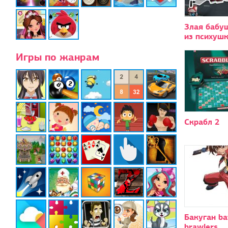
Злая бабу
из психуш
Игры по жанрам
Скрабл 2
Бакуган ba
brawlers