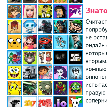
Знат
Считае
попробу
не оста
онлайн 
которые
вторым.
компьют
оппонен
испытае
правую 
соперни