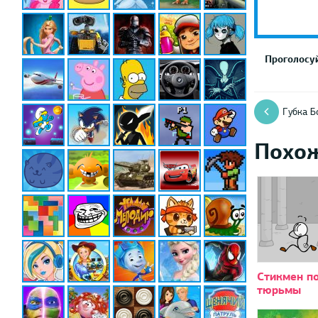
Проголосуй
Губка Б
Похо
Стикмен по
тюрьмы