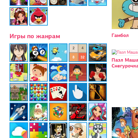
Игры по жанрам
Гамбол
Пазл Маш
Снегурочк