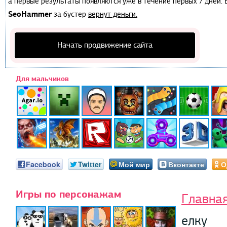
а первые результаты появляются уже в течение первых 7 дней. Е
SeoHammer
за бустер
вернут деньги.
Начать продвижение сайта
Для мальчиков
Facebook
Twitter
Мой мир
Вконтакте
О
Игры по персонажам
Главна
елку