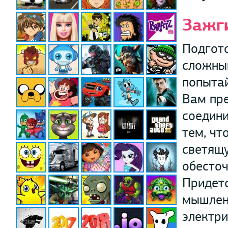
Зажг
Подгото
сложным
попытай
Вам пре
соедини
тем, чт
светящу
обесточ
Придетс
мышлени
электри