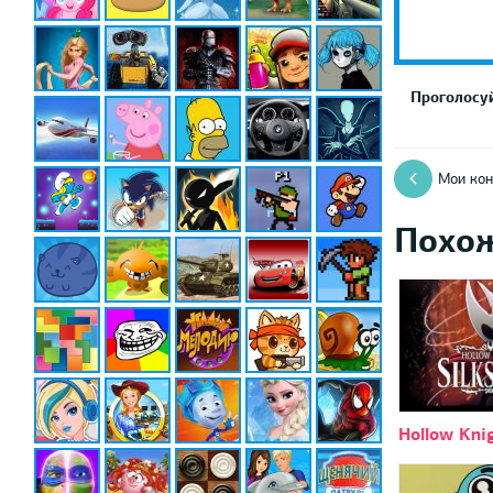
Проголосуй
Мои ко
Похо
Hollow Kni