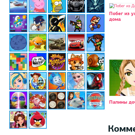
Побег из 
дома
Папины до
Комм