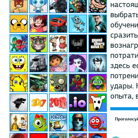
настоя
выбрать
обучени
сразить
вознаг
потрати
здесь е
потрени
удары. 
опыта, 
Проголосуй