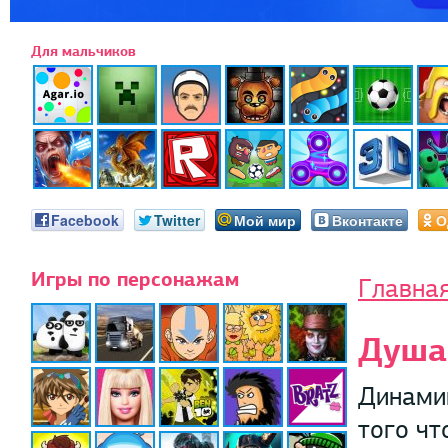
Для мальчиков
Facebook
Twitter
Мой мир
Вконтакте
О
Игры по персонажам
Главна
Душа
Динамик
того чт