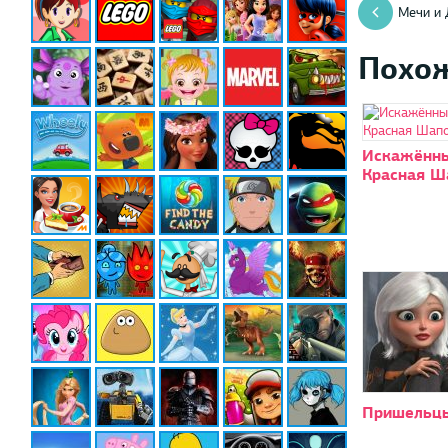
Мечи и 
Похо
Искажённы
Красная Ш
Пришельц