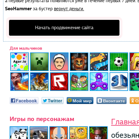
а первые результаты появляются уже в течение первых 7 дней. Е
SeoHammer
за бустер
вернут деньги.
Начать продвижение сайта
Для мальчиков
Facebook
Twitter
Мой мир
Вконтакте
О
Игры по персонажам
Главна
обезьян