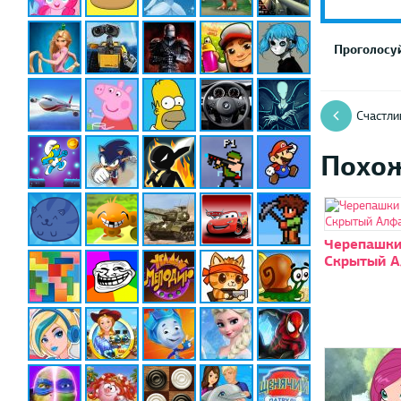
Проголосуй
Счастли
Похо
Черепашки
Скрытый А