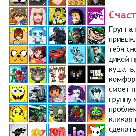
Счаст
Группа 
привыкл
тебя сн
дикой п
кушать,
комфорт
смоет п
группу 
пробле
кликая 
сделать