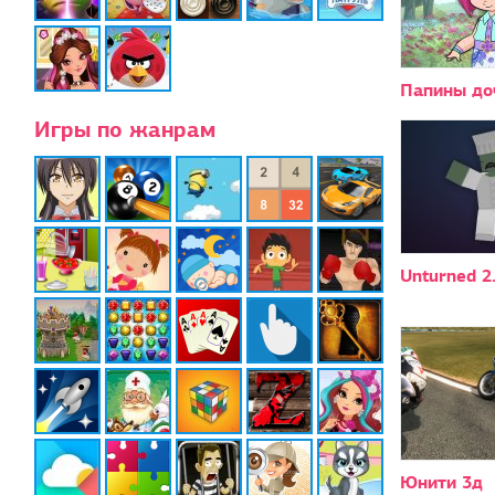
Папины до
Игры по жанрам
Unturned 2
Юнити 3д