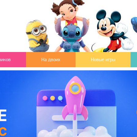
чиков
На двоих
Новые игры