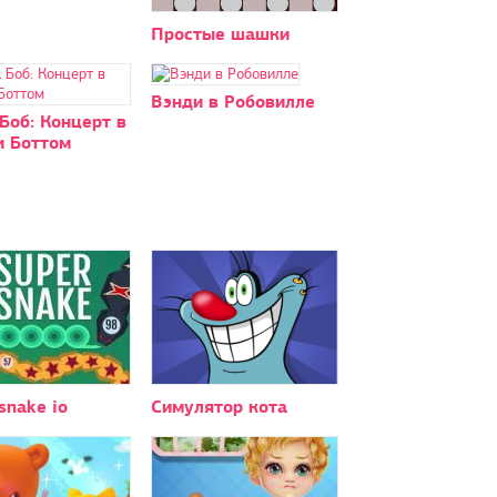
Простые шашки
Вэнди в Робовилле
Боб: Концерт в
и Боттом
snake io
Симулятор кота