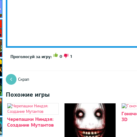
0
1
Проголосуй за игру:
Скрап
Похожие игры
Гоноч
Черепашки Ниндзя:
3D
Создание Мутантов