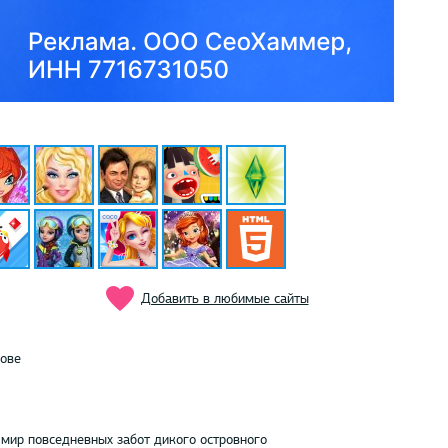
Добавить в любимые сайты
ове
 мир повседневных забот дикого островного