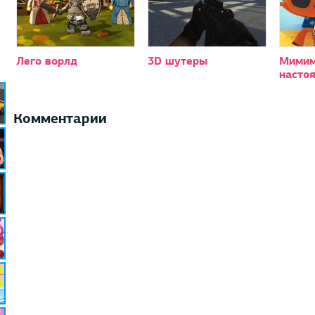
Лего ворлд
3D шутеры
Мими
насто
Комментарии