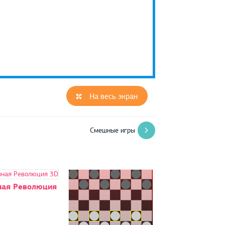
На весь экран
Смешные игры
ная Революция