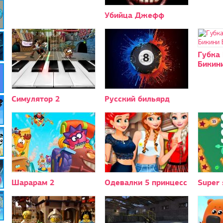
Убийца Джефф
Губка 
Бикин
Симулятор 2
Русский бильярд
Шарарам 2
Одевалки 5 принцесс
Super 