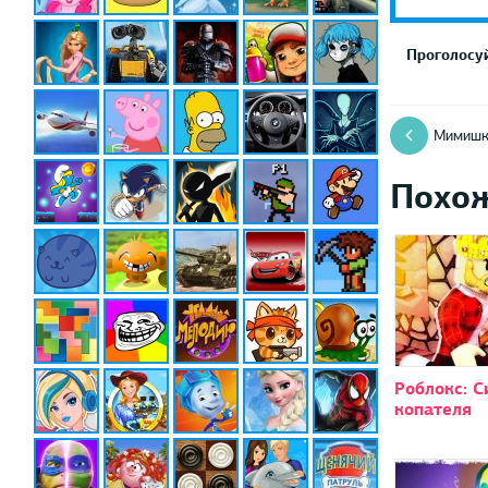
Проголосуй
Мимишк
Похо
Роблокс: 
копателя