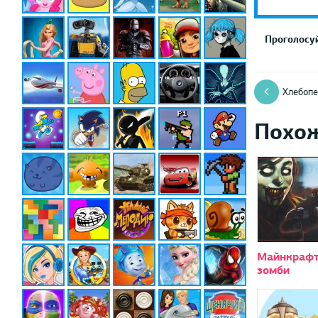
Проголосуй
Хлебопе
Похо
Майнкрафт
зомби