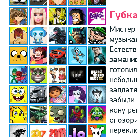
Губка
Мистер 
музыкал
Естеств
заманив
готовил
небольш
заплатя
забыли 
кону ре
опозори
переклю