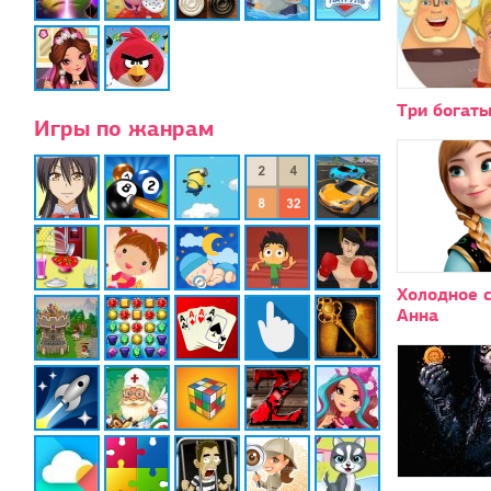
Три богат
Игры по жанрам
Холодное 
Анна