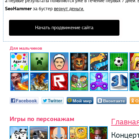
а первые результаты появляются уже в течение первых 7 дней. Е
SeoHammer
за бустер
вернут деньги.
Начать продвижение сайта
Для мальчиков
Facebook
Twitter
Мой мир
Вконтакте
О
Игры по персонажам
Главна
Концерт