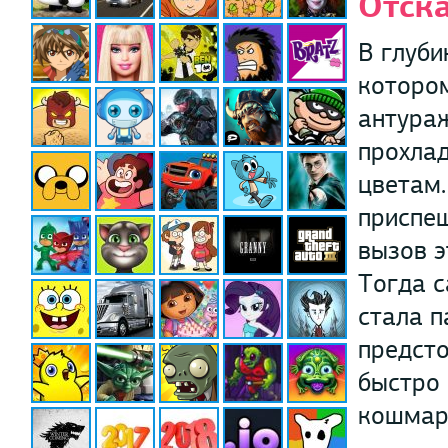
Отска
В глуби
котором
антураж
прохлад
цветам.
приспеш
вызов э
Тогда с
стала п
предсто
быстро 
кошмар