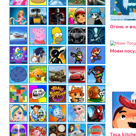
Огонь и во
Моем посу
Toca kitch