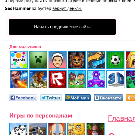
а первые результаты появляются уже в течение первых 7 дней. Е
SeoHammer
за бустер
вернут деньги.
Начать продвижение сайта
Для мальчиков
Facebook
Twitter
Мой мир
Вконтакте
О
Игры по персонажам
Главна