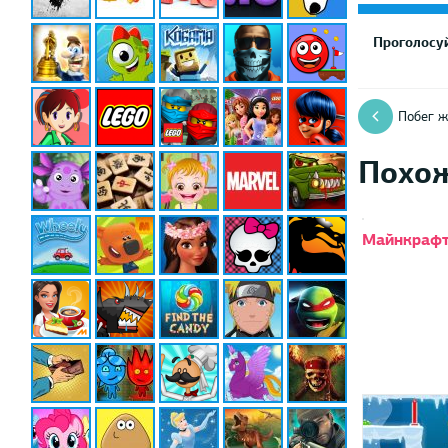
Проголосуй
Побег ж
Похо
Майнкрафт