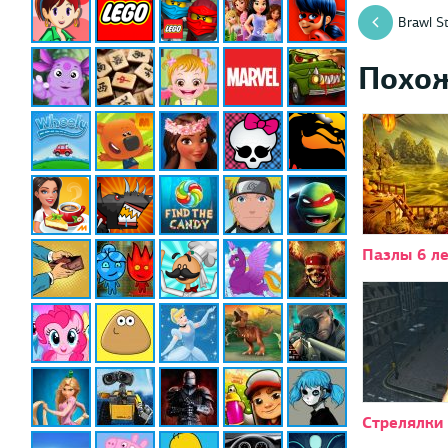
Brawl S
Похо
Пазлы 6 л
Стрелялки