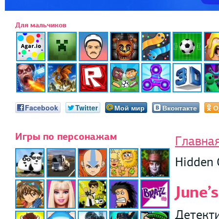
Для мальчиков
Facebook
Twitter
Мой мир
Вконтакте
О
Игры по персонажам
Главна
Hidden 
June’
Детекти