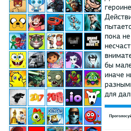
героине
Действи
пытаетс
пока не
несчаст
внимате
бы мале
иначе н
разными
для дал
Проголосуй