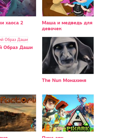
и хаоса 2
Маша и медведь для
девочек
й Образ Даши
The Nun Монахиня
рио
Пикс арк