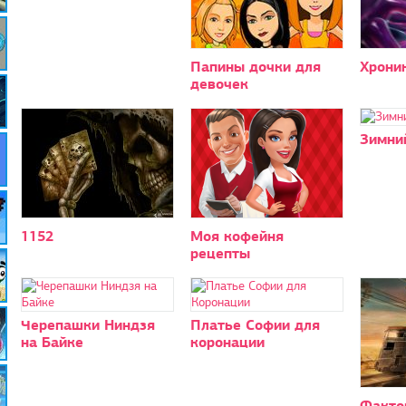
Папины дочки для
Хроник
девочек
Зимни
1152
Моя кофейня
рецепты
Черепашки Ниндзя
Платье Софии для
на Байке
коронации
Факто