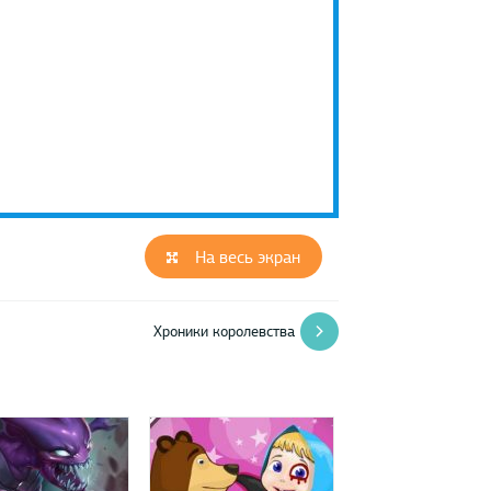
На весь экран
Хроники королевства