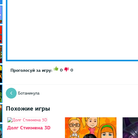
0
0
Проголосуй за игру:
Ботаникула
Похожие игры
Долг Стикмена 3D