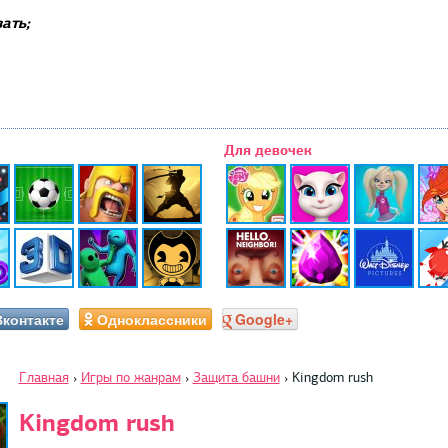
ать;
Для девочек
Вконтакте
Одноклассники
Google+
Главная
›
Игры по жанрам
›
Защита башни
›
Kingdom rush
Kingdom rush