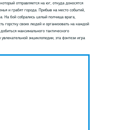
который отправляется на юг, откуда доносятся
нья и грабят города. Прибыв на место событий,
а. На бой собрались целый полчища врага,
ать горстку своих людей и организовать на каждой
 добиться максимального тактического
 увлекательной энциклопедии, эта фэнтези игра