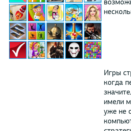
возможн
несколь
Игры ст
когда п
значите
имели м
уже не 
компьют
стратег