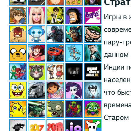
Страт
Игры в 
совреме
пару-тр
данном 
Индии п
населен
что быс
времена
Старом 