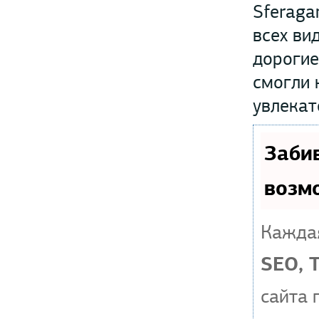
Sferaga
всех ви
дорогие
смогли 
увлекат
Заби
возм
Каждая
SEO, 
сайта 