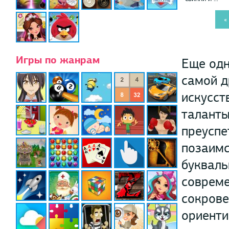
«
Игры по жанрам
Еще одн
самой д
искусст
таланты
преуспе
позаимс
букваль
совреме
сокрове
ориенти