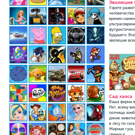
Эволюция 
Узрите развит
человечества
времен камен
ультрасоврем
футуристичес
будущего. Все
эволюции всец
Сад хаоса
Ваша ферма в
Нет, всему ви
полчища зомби
дикие животн
в лесу по сосе
Жирные гуси,
свинки и ...