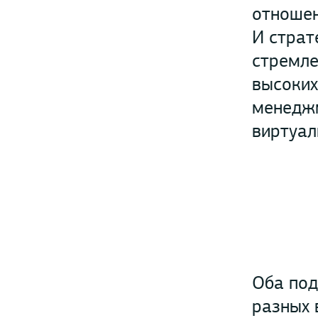
отношен
И страт
стремле
высоких
менеджм
виртуал
Оба под
разных 