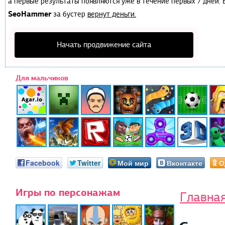
а первые результаты появляются уже в течение первых 7 дней. Е
SeoHammer
за бустер
вернут деньги.
Начать продвижение сайта
Для мальчиков
Facebook
Twitter
Мой мир
Вконтакте
О
Игры по персонажам
Главна