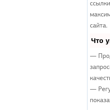
ссылки
макси
сайта.
Что 
— Прод
запрос
качест
— Регу
показа