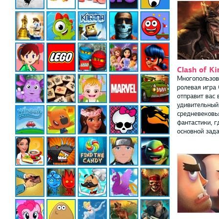
Clash of Ki
Многопользов
ролевая игра 
отправит вас 
удивительный
средневековь
фантастики, г
основной задач