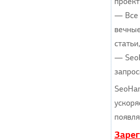
проект
— Все 
вечные
статьи
— SeoH
запрос
SeoHa
ускоря
появля
Зарег