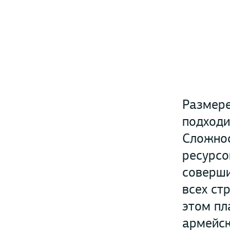
Размере
подходи
Сложнос
ресурсо
соверши
всех ст
этом пл
армейск