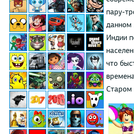
пару-тр
данном 
Индии п
населен
что быс
времена
Старом 