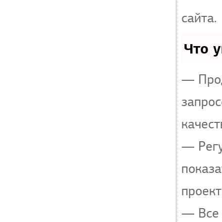
сайта.
Что 
— Прод
запрос
качест
— Регу
показа
проект
— Все 