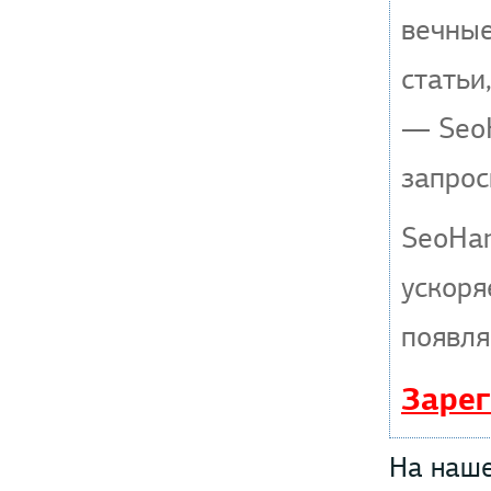
вечные
статьи
— SeoH
запрос
SeoHa
ускоря
появля
Зарег
На наше