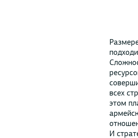
Размере
подходи
Сложнос
ресурсо
соверши
всех ст
этом пл
армейск
отношен
И страт