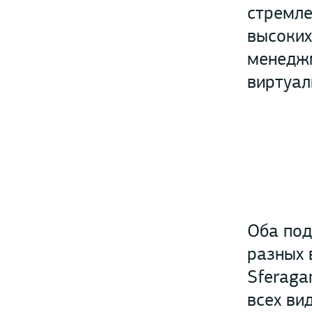
стремле
высоких
менеджм
виртуал
Оба под
разных 
Sferaga
всех ви