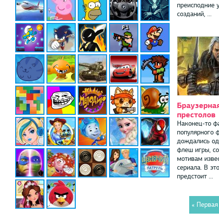
преисподние 
созданий, ...
Браузерная
престолов
Наконец-то ф
популярного 
дождались о
флеш игры, с
мотивам изве
сериала. В эт
предстоит ...
« Первая