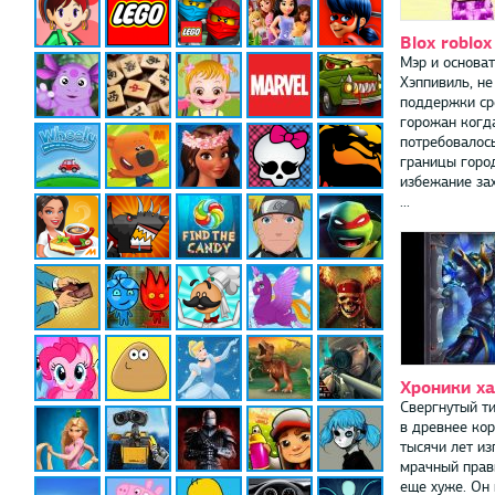
Blox roblox
Мэр и основа
Хэппивиль, н
поддержки ср
горожан когд
потребовалос
границы город
избежание за
...
Хроники ха
Свергнутый т
в древнее кор
тысячи лет из
мрачный прав
еще хуже. Он 