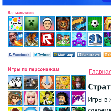
Для мальчиков
Facebook
Twitter
Мой мир
Вконтакте
О
Игры по персонажам
Главна
Страт
Игры в 
совреме