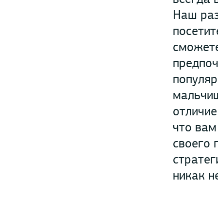
Наш раз
посетит
сможете
предпоч
популяр
мальчиш
отличие
что вам
своего 
стратег
никак н