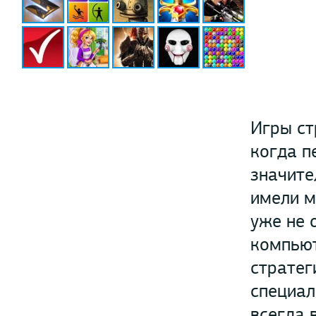
Игры ст
когда п
значите
имели м
уже не 
компьют
стратег
специал
всегда 