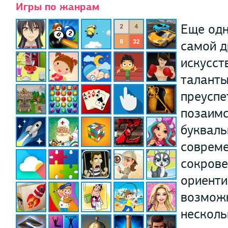
Игры по жанрам
Еще одн
самой д
искусст
таланты
преуспе
позаимс
букваль
совреме
сокрове
ориенти
возможн
несколь