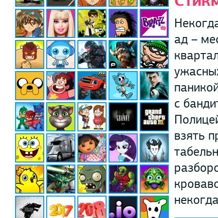
Стик
Некогд
ад – ме
квартал
ужасных
паникой
с банди
Полицей
взять п
табельн
разборо
кроваво
некогда