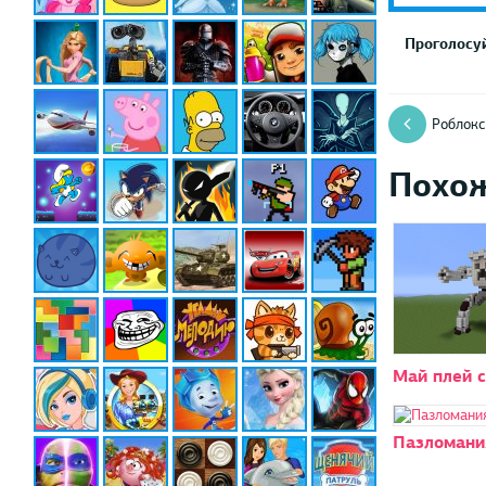
Проголосуй
Роблокс
Похо
Май плей 
Пазломани