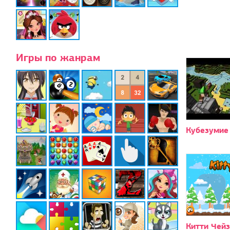
Игры по жанрам
Кубезумие
Китти Чейз