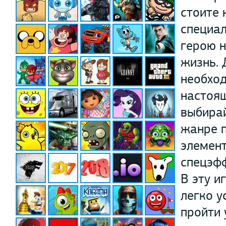
стоите 
специал
герою н
жизнь. 
необход
настоящ
выбирай
жанре п
элемент
спецэфф
В эту и
легко у
пройти 