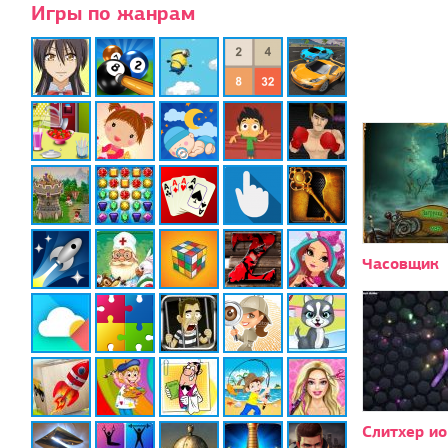
Игры по жанрам
Часовщик
Слитхер ио