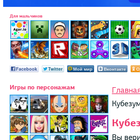
Для мальчиков
Facebook
Twitter
Мой мир
Вконтакте
О
Игры по персонажам
Главна
Кубезум
Кубе
Вы вери