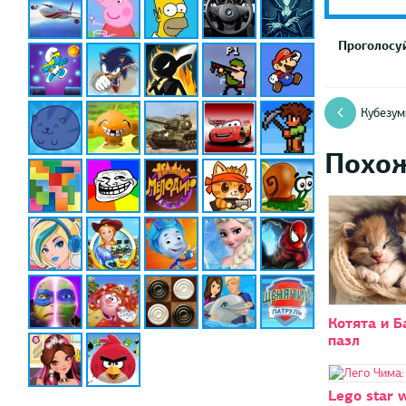
Проголосуй
Кубезум
Похо
Котята и Б
пазл
Lego star 