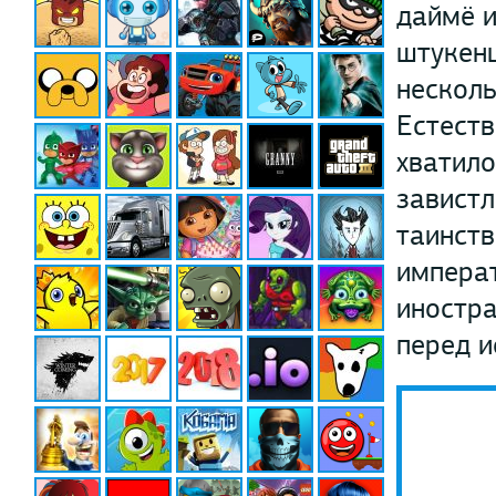
даймё 
штукенц
несколь
Естеств
хватило
завистл
таинств
императ
иностра
перед 