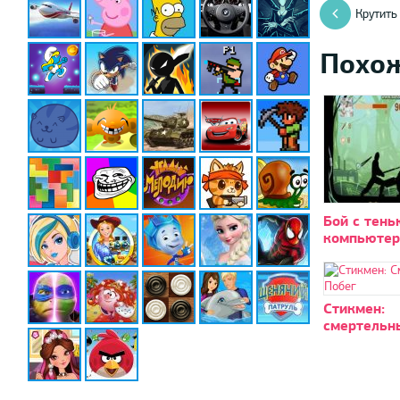
Крутить
Похо
Бой с тень
компьютер
Стикмен:
смертельн