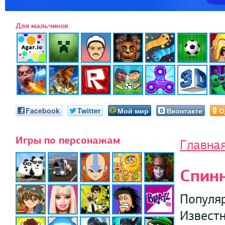
Для мальчиков
Facebook
Twitter
Мой мир
Вконтакте
О
Игры по персонажам
Главна
Спин
Популяр
Известн