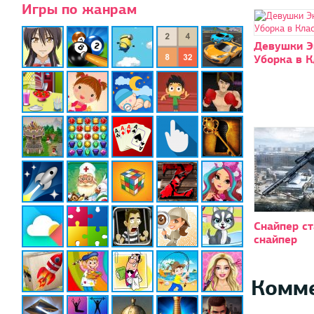
Игры по жанрам
Девушки Э
Уборка в К
Снайпер с
снайпер
Комм