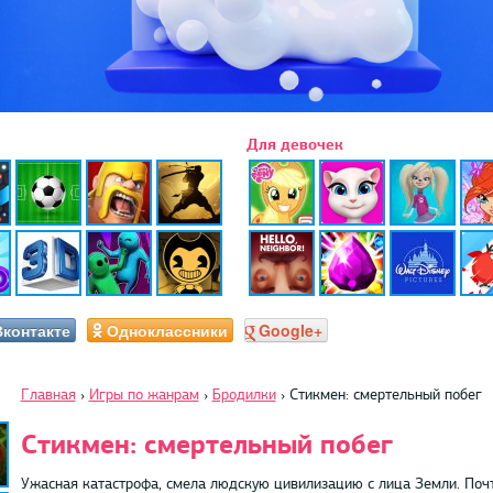
Для девочек
Вконтакте
Одноклассники
Google+
Главная
›
Игры по жанрам
›
Бродилки
›
Стикмен: смертельный побег
Стикмен: смертельный побег
Ужасная катастрофа, смела людскую цивилизацию с лица Земли. Почт