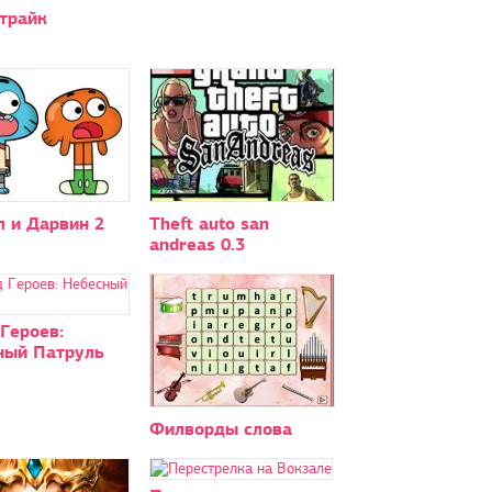
трайк
л и Дарвин 2
Theft auto san
andreas 0.3
Героев:
ный Патруль
Филворды слова