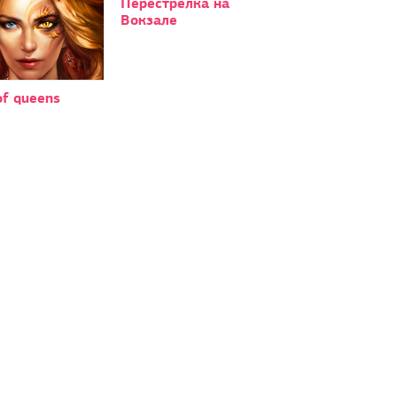
Перестрелка на
Вокзале
of queens