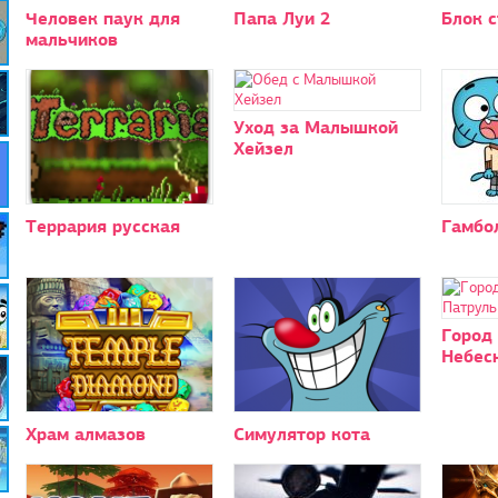
Человек паук для
Папа Луи 2
Блок с
мальчиков
Уход за Малышкой
Хейзел
Террария русская
Гамбо
Город 
Небес
Храм алмазов
Симулятор кота