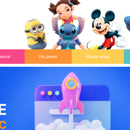
чиков
На двоих
Новые игры