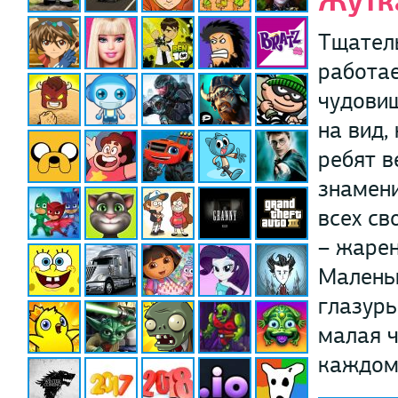
Жутк
Тщатель
работае
чудовищ
на вид,
ребят в
знамен
всех св
– жарен
Малень
глазурь
малая ч
каждом