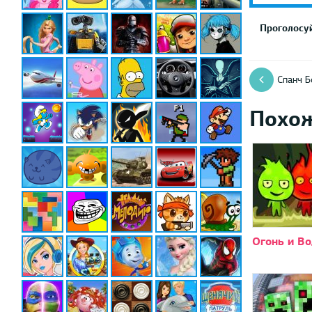
Проголосуй
Спанч Б
Похо
Огонь и Во