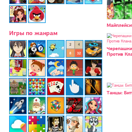
Майплейси
Игры по жанрам
Черепашки
Против Кл
Танцы: Бит