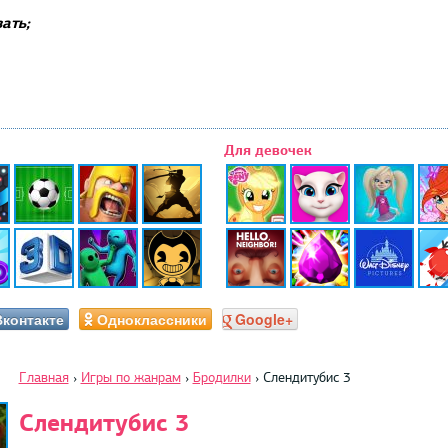
ать;
Для девочек
Вконтакте
Одноклассники
Google+
Главная
›
Игры по жанрам
›
Бродилки
›
Слендитубис 3
Слендитубис 3