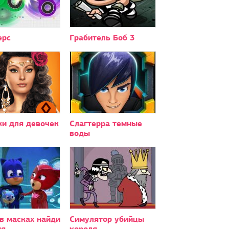
ерс
Грабитель Боб 3
ки для девочек
Слагтерра темные
воды
в масках найди
Симулятор убийцы
ия
короля