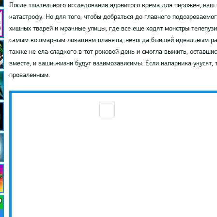
После тщательного исследования ядовитого крема для пирожен, наш г
катастрофу. Но для того, чтобы добраться до главного подозреваемог
хищных тварей и мрачные улицы, где все еще ходят монстры телепузи
самым кошмарным локациям планеты, некогда бывшей идеальным рае
также не ела сладкого в тот роковой день и смогла выжить, оставши
вместе, и ваши жизни будут взаимозависимы. Если напарника укусят, т
проваленным.