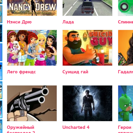
Нэнси Дрю
Лада
Спинн
Лего френдс
Суицид гай
Гадал
Оружейный
Uncharted 4
Герои 
беспредел 2
отлич