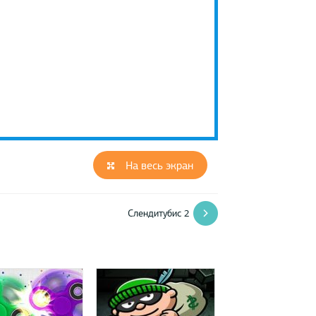
На весь экран
Слендитубис 2