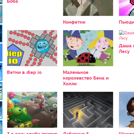
Боба
Конфетки
Пьюди
Даша 
Лесу
Ветки в diep io
Маленькое
королевство Бена и
Холли
3 в ряд: зомби против
Лабиринт 5
Школа