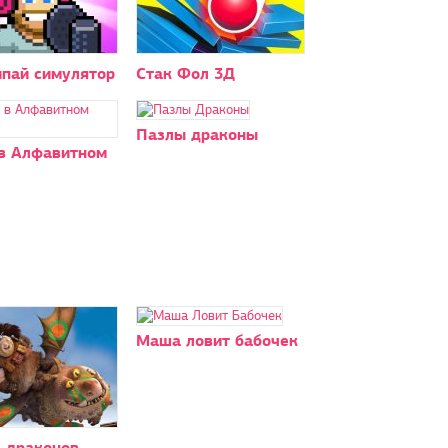
пай симулятор
Стак Фол 3Д
Пазлы драконы
в Алфавитном
Маша ловит бабочек
 драконов