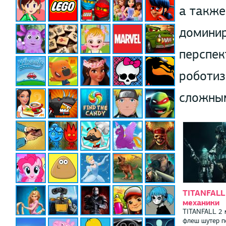
а также
доминир
перспек
роботиз
сложным
TITANFALL
механики
TITANFALL 2 
флеш шутер п