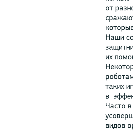
от разн
сражают
которые
Наши со
защитни
их помо
Некотор
роботам
таких и
в эффек
Часто в
усоверш
видов о