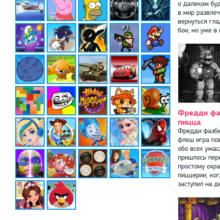
о далеком бу
в мир развлеч
вернуться гл
бои, но уже в в
Фредди фа
пицца
Фредди фазбе
флеш игра по
обо всех ужас
пришлось пер
простому охр
пиццерии, ког
заступил на де