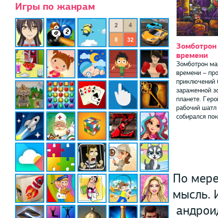
Игры по жанрам
Зомботрон
времени
Зомботрон м
времени – пр
приключений 
зараженной з
планете. Гер
рабочий шатл
собирался поки
По мере
мысль. 
андроид