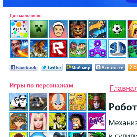
Для мальчиков
Facebook
Twitter
Мой мир
Вконтакте
О
Игры по персонажам
Главна
Робо
Механиз
и сулил