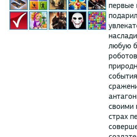
первые 
подарил
увлекат
наслади
любую б
роботов
природн
события
сражени
антагон
своими 
страх п
соверше
создате