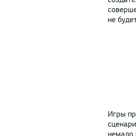
соверше
не буде
Игры пр
сценари
немало 