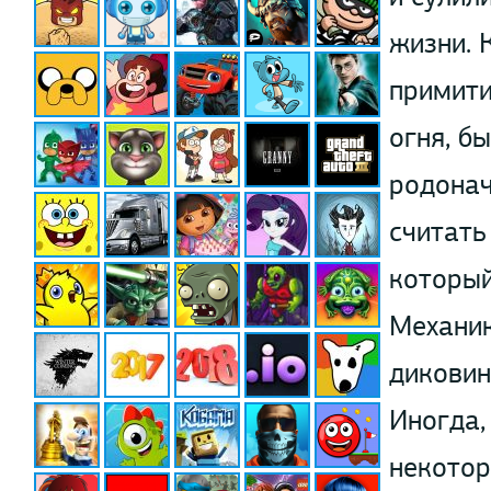
жизни. 
примити
огня, б
родонач
считать
который
Механик
диковин
Иногда,
некотор