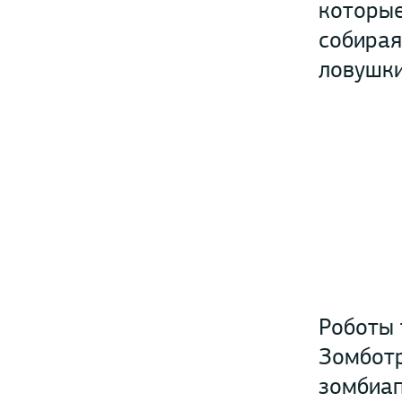
которые
собирая
ловушки
Роботы 
Зомботр
зомбиап