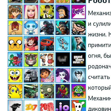
Робо
Механиз
и сулил
жизни. 
примити
огня, б
родонач
считать
который
Механик
диковин