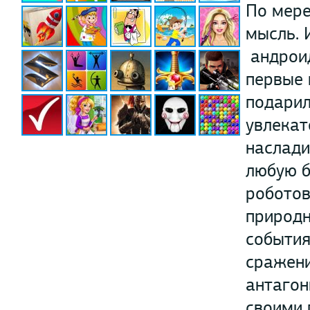
По мере
мысль. 
андроид
первые 
подарил
увлекат
наслади
любую б
роботов
природн
события
сражени
антагон
своими 