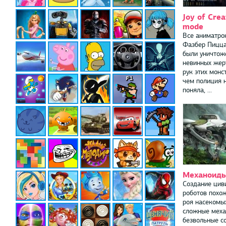
Joy of Crea
mode
Все аниматро
Фазбер Пицца
были уничтож
невинных жер
рук этих монс
чем полиция 
поняла, ...
Механоид
Создание цив
роботов похо
роя насекомых
сложные меха
безвольные с