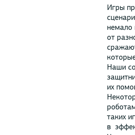
Игры пр
сценари
немало 
от разн
сражают
которые
Наши со
защитни
их помо
Некотор
роботам
таких и
в эффек