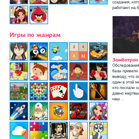
создания, кот
работают на бл
Игры по жанрам
Зомботрон
Обследования
базы привели
выводу, что о
один в этой м
кто послали с
давно мертвы
наш ...