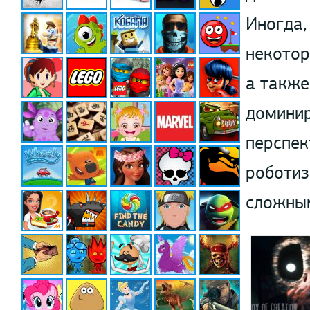
Иногда,
некотор
а также
доминир
перспек
роботиз
сложным