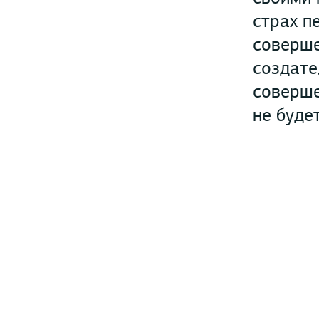
страх п
соверше
создате
соверше
не буде