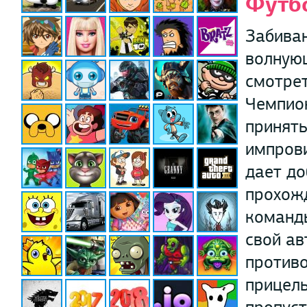
Футб
Забиван
волную
смотрет
Чемпион
принять
импрови
дает до
прохожд
команды
свой а
противо
прицель