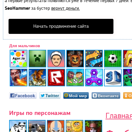
а первые результаты появляются уже в течение первых 7 дней. Е
SeoHammer
за бустер
вернут деньги.
Начать продвижение сайта
Для мальчиков
Facebook
Twitter
Мой мир
Вконтакте
О
Игры по персонажам
Главна