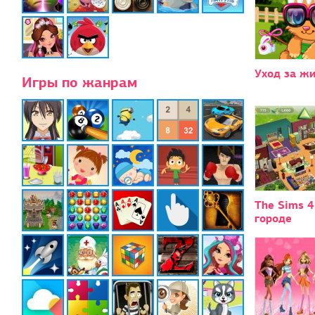
Уход за ж
Игры по жанрам
The Sims 4
городе