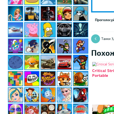
Проголосуй
Танки 3
Похо
Critical Str
Portable