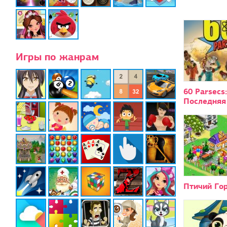
Игры по жанрам
60 Parsecs:
Последняя
Птичий Го