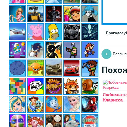
Проголосуй
Полли п
Похо
Любознате
Кларисса