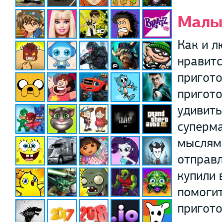
Малыш
Как и л
нравитс
пригото
пригото
удивить
суперма
мыслями
отправл
купили 
помогит
пригото