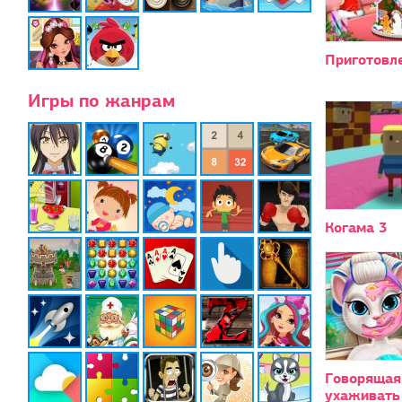
Приготовл
Игры по жанрам
Когама 3
Говорящая
ухаживать