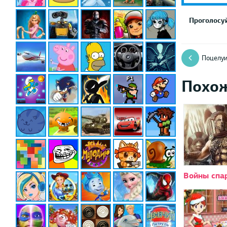
Проголосуй
Поцелу
Похо
Войны спа