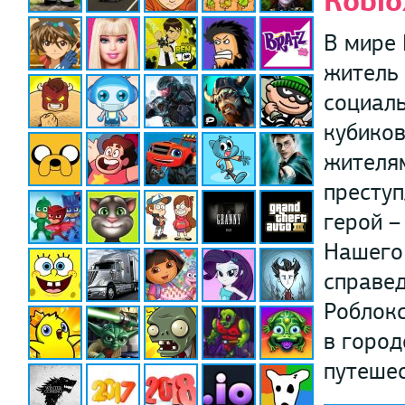
Robl
В мире 
житель 
социаль
кубиков
жителям
преступ
герой –
Нашего 
справед
Роблокс
в город
путеше