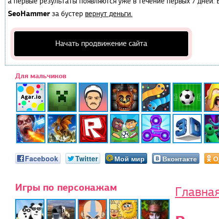
а первые результаты появляются уже в течение первых 7 дней. Е
SeoHammer
за бустер
вернут деньги.
Начать продвижение сайта
Для мальчиков
Facebook
Twitter
Мой мир
Вконтакте
О
Игры по персонажам
Главна