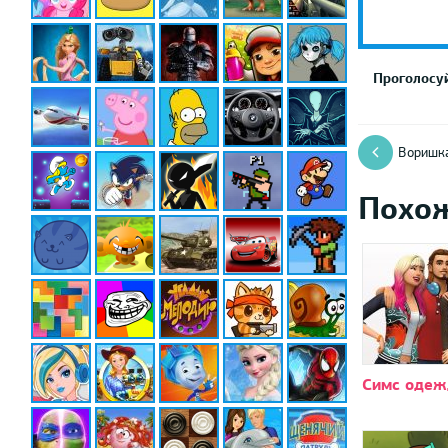
Проголосуй
Воришка
Похо
Симс одеж