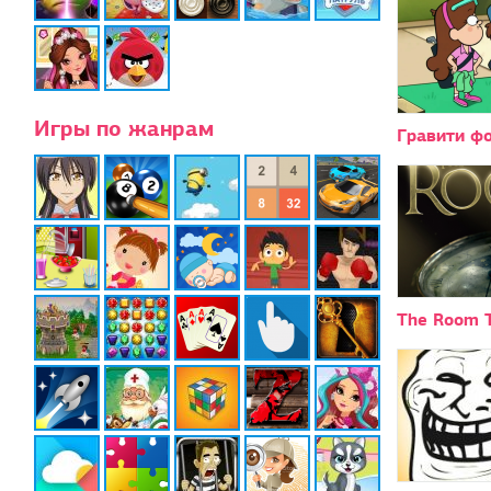
Игры по жанрам
Гравити ф
The Room 