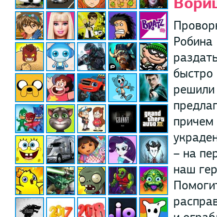
Вори
Проворн
Робина 
раздат
быстро 
решили 
предлаг
причем 
украден
– на пе
наш гер
Помогит
расправ