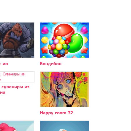
с ио
Бондибон
 сувениры из
ии
Happy room 32