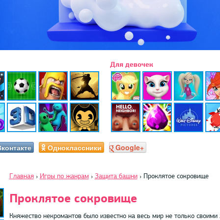
Для девочек
Вконтакте
Одноклассники
Google+
Главная
›
Игры по жанрам
›
Защита башни
›
Проклятое сокровище
Проклятое сокровище
Княжество некромантов было известно на весь мир не только своим