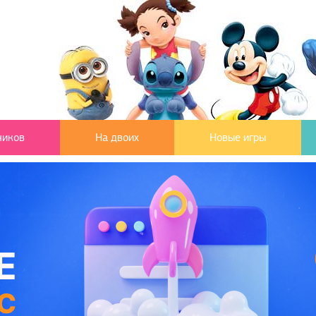
чиков
На двоих
Новые игры