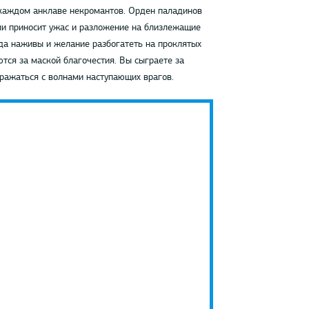
 каждом анклаве некромантов. Орден паладинов
ми приносит ужас и разложение на близлежащие
да наживы и желание разбогатеть на проклятых
тся за маской благочестия. Вы сыграете за
сражаться с волнами наступающих врагов.