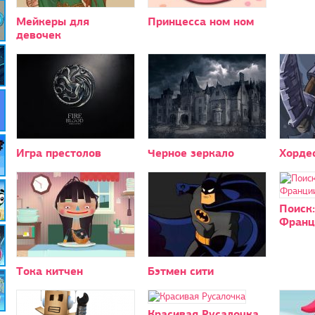
Мейкеры для
Принцесса ном ном
девочек
Игра престолов
Черное зеркало
Хорде
Поиск:
Франц
Тока китчен
Бэтмен сити
Красивая Русалочка