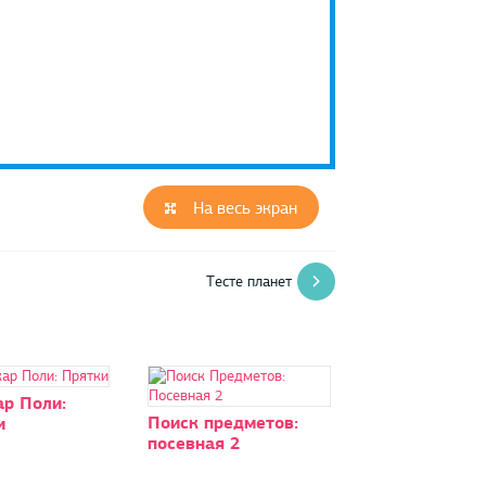
На весь экран
Тесте планет
ар Поли:
Поиск предметов:
и
посевная 2