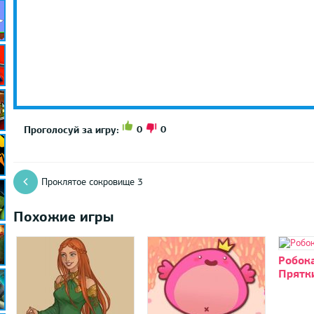
0
0
Проголосуй за игру:
Проклятое сокровище 3
Похожие игры
Робок
Прятк