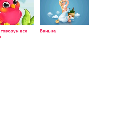
говорун все
Банька
и