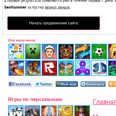
а первые результаты появляются уже в течение первых 7 дней. Е
SeoHammer
за бустер
вернут деньги.
Начать продвижение сайта
Для мальчиков
Facebook
Twitter
Мой мир
Вконтакте
О
Игры по персонажам
Главна