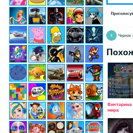
Проголосуй
Черное 
Похо
Викторина
мира