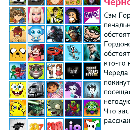
Черн
Сэм Гор
печальн
обстоят
Гордоно
обстоят
кто-то 
Череда
покинут
посещае
негодую
Что зас
расска