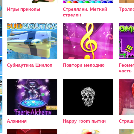
Игры приколы
Стрелялки: Меткий
Тролл
стрелок
Субнаутика Циклоп
Повтори мелодию
Геоме
часть
Алхимия
Happy room пытки
Страш