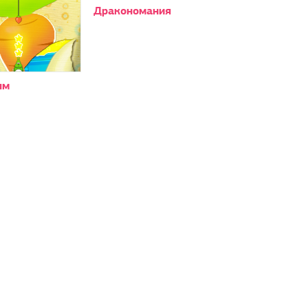
Дракономания
ям