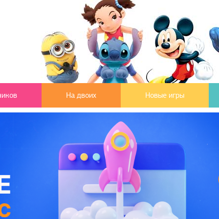
чиков
На двоих
Новые игры