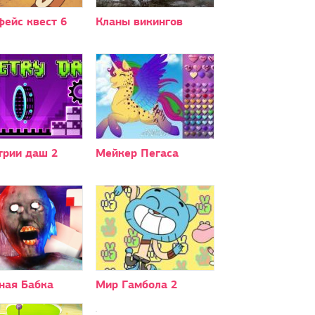
фейс квест 6
Кланы викингов
трии даш 2
Мейкер Пегаса
ная Бабка
Мир Гамбола 2