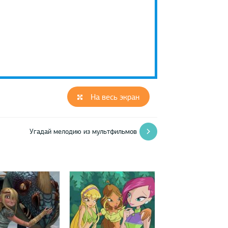
На весь экран
Угадай мелодию из мультфильмов