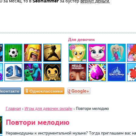
SeoHammer
0 за месяц, то в
за бустер
вернут деньги.
Для девочек
Вконтакте
Одноклассники
Google+
Главная
›
Игры для девочек онлайн
›
Повтори мелодию
Повтори мелодию
Неравнодушны к инструментальной музыке? Тогда приглашаем вас на