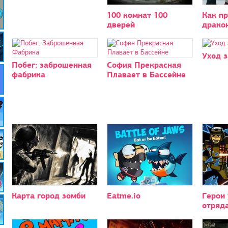
100 комнат 100
Как п
дверей
драко
Уход 
Побег: заброшенная
София Прекрасная
фабрика
Плавает в Бассейне
Карта город зомби
Eatme.io
Герои
отряд