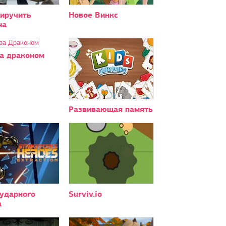
риручить
Новое Винкс
на
за драконом
Развивающая память
 ударного
Surviv.io
а