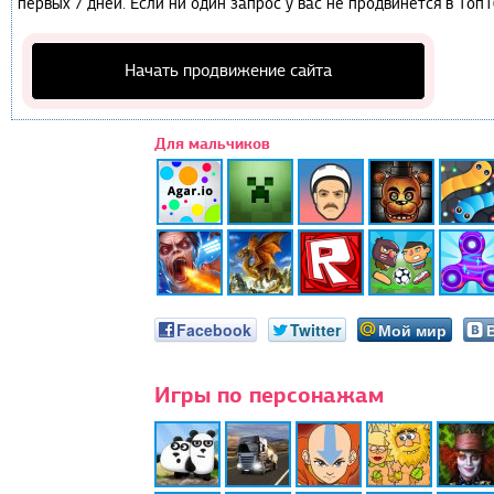
первых 7 дней. Если ни один запрос у вас не продвинется в Топ1
Начать продвижение сайта
Для мальчиков
Facebook
Twitter
Мой мир
Игры по персонажам