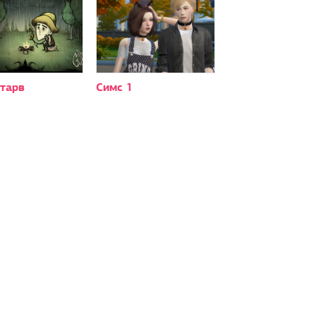
старв
Симс 1