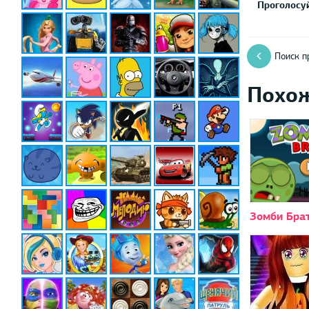
Проголосуй
Поиск п
Похо
Зомби Бра