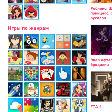
Роблокс: 
принцесс, 
русалок
Игры по жанрам
Эвер афтер
бродилки
ГТА 4