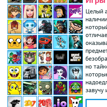
Игры
Целый а
наличии
который
отличае
оказыва
предмет
безобра
но тайк
которые
надоедл
завучу 