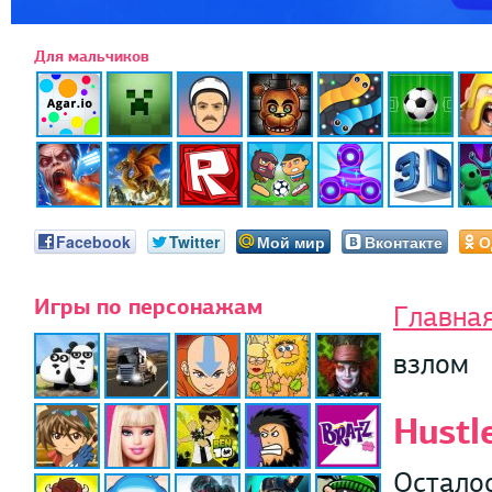
Для мальчиков
Facebook
Twitter
Мой мир
Вконтакте
О
Игры по персонажам
Главна
взлом
Hustl
Осталос