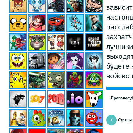
зависит
настоящ
расслаб
захватч
лучники
выходят
будете 
войско 
Проголосуй
Страшн