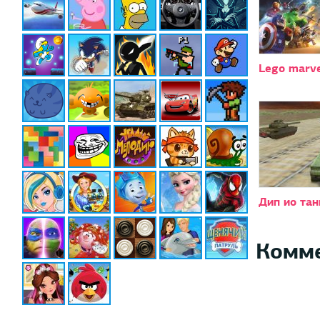
Lego marve
Дип ио тан
Комм