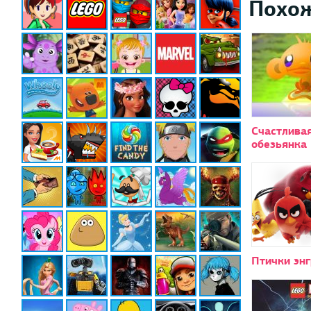
Похо
Счастлива
обезьянка 
Птички энг