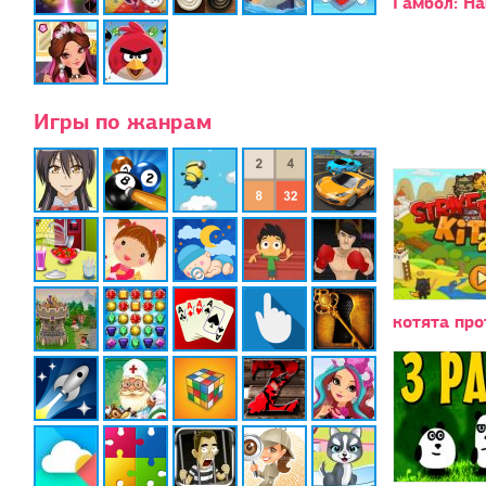
Гамбол: Н
Игры по жанрам
котята про