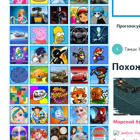
Проголосуй
Танцы: 
Похо
Морской б