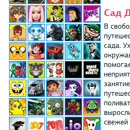
Сад 
В свобо
путешес
сада. У
окружаю
помогае
неприят
занятие
путешес
поливат
выросли
свежей 