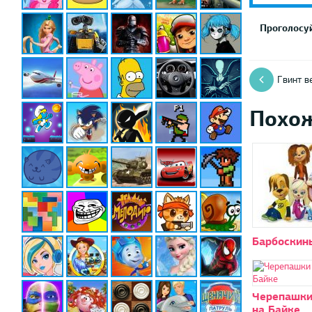
Проголосуй
Гвинт в
Похо
Барбоскин
Черепашки
на Байке