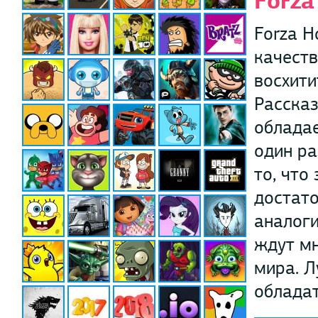
Forza
Forza H
качеств
восхити
Расска
обладае
один ра
то, что
достато
аналоги
ждут мн
мира. Л
обладат