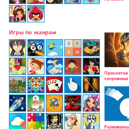
Игры по жанрам
Проклятое
сокровище
Развивающ