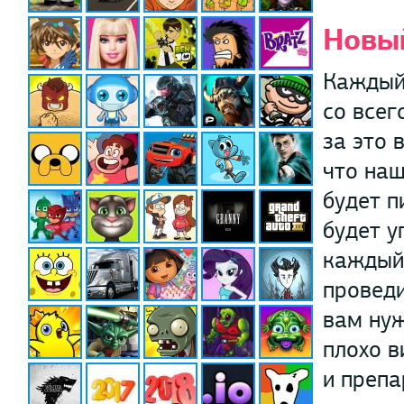
Новый
Каждый 
со всег
за это 
что наш
будет п
будет у
каждый 
проведи
вам нуж
плохо в
и препа