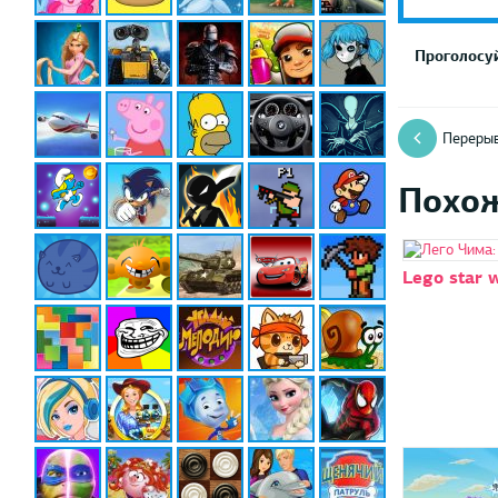
Проголосуй
Перерыв
Похо
Lego star 