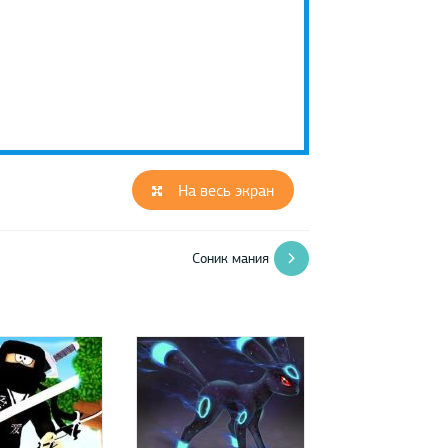
На весь экран
Соник мания