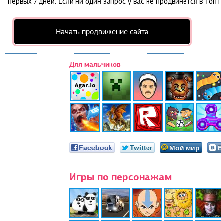
первых 7 дней. Если ни один запрос у вас не продвинется в Топ1
Начать продвижение сайта
Для мальчиков
Facebook
Twitter
Мой мир
Игры по персонажам