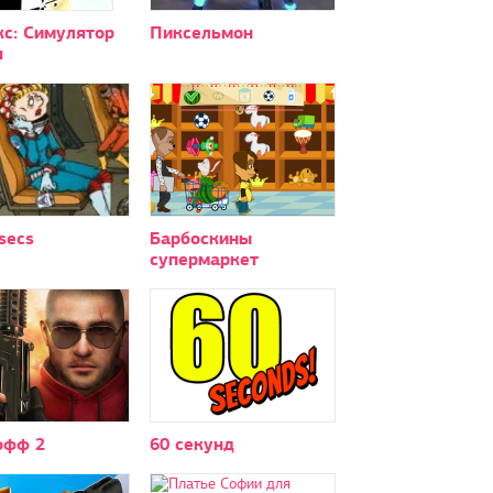
кс: Симулятор
Пиксельмон
я
secs
Барбоскины
супермаркет
офф 2
60 секунд