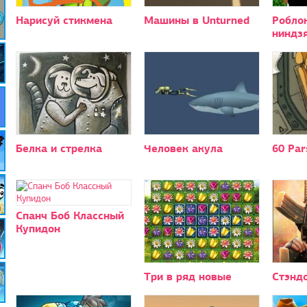
Нарисуй стикмена
Машины в Unturned
Робло
ниндз
Белка и стрелка
Человек акула
60 Par
Спанч Боб Классный
Купидон
Три в ряд новые
Стэнд