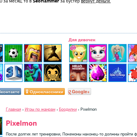
SeoHammer
0 за месяц, то в
за бустер
вернут деньги.
Для девочек
Вконтакте
Одноклассники
Google+
Главная
›
Игры по жанрам
›
Бродилки
›
Pixelmon
Pixelmon
После долгих лет тренировки, Покемоны наконец-то должны пройти ф